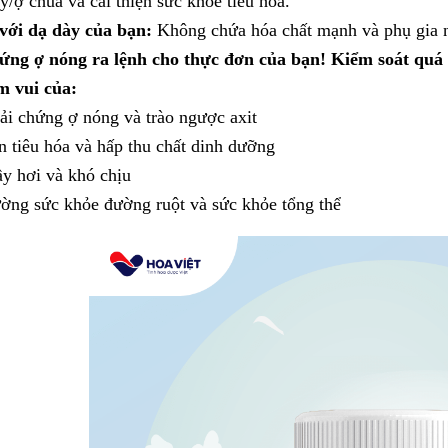
/ợ chua và cải thiện sức khỏe tiêu hóa.
với dạ dày của bạn:
Không chứa hóa chất mạnh và phụ gia nh
ng ợ nóng ra lệnh cho thực đơn của bạn! Kiểm soát quá t
m vui của:
hải chứng ợ nóng và
trào ngược axit
ện tiêu hóa và hấp thu chất dinh dưỡng
y hơi và khó chịu
ờng sức khỏe đường ruột và sức khỏe tổng thể