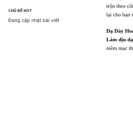
trộn theo c
CHỦ ĐỀ HOT
lại cho bạn 
Đang cập nhật bài viết
Dạ Dày Hoa
Làm dịu dạ
niêm mạc th