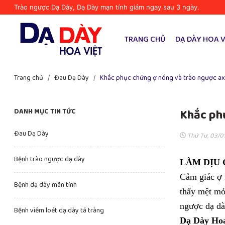
Trào ngược Dạ Dày, Dạ Dày mạn tính giảm ngay sau 3 ngày.
TRANG CHỦ
DẠ DÀY HOA V
Trang chủ
/
Đau Dạ Dày
/
Khắc phục chứng ợ nóng và trào ngược axi
Khắc phụ
DANH MỤC TIN TỨC
Đau Dạ Dày
Thứ Tư, 03/0
Bệnh trào ngược dạ dày
LÀM DỊU 
Cảm giác ợ 
Bệnh dạ dày mãn tính
thấy mệt mỏ
ngược dạ dày
Bệnh viêm loét dạ dày tá tràng
Dạ Dày Hoa