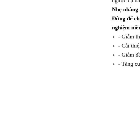
ngược dạ dày
Nhẹ nhàng 
Đừng để chứ
nghiệm niề
- Giảm t
- Cải thi
- Giảm đầ
- Tăng cư