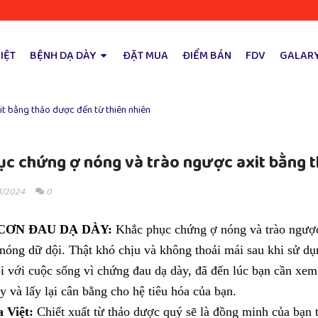
IỆT
BỆNH DẠ DÀY
ĐẶT MUA
ĐIỂM BÁN
FDV
GALAR
t bằng thảo dược đến từ thiên nhiên
c chứng ợ nóng và trào ngược axit bằng t
1/2024
0
CƠN ĐAU DẠ DÀY:
Khắc phục chứng ợ nóng và trào ngược 
nóng dữ dội. Thật khó chịu và không thoải mái sau khi sử d
i với cuộc sống vì chứng đau dạ dày, đã đến lúc bạn cần xem
 và lấy lại cân bằng cho hệ tiêu hóa của bạn.
 Việt:
Chiết xuất từ thảo dược quý sẽ là đồng minh của bạn 