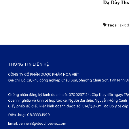
Dạ Dày H
Tags :
axit 
THÔNG TIN LIÊN HỆ
CÔNG TY CỔ PHẦN DƯỢC PHẨM HOA VIỆT
Địa chỉ: Lô C9, khu công nghiệp Châu Sơn, phường Châu Sơn, tỉnh Ninh B
Chứng nhận đăng ký kinh doanh số: 0700237124; Cấp thay đổi ngày: 17/
doanh nghiệp và kinh tế hợp tác xã; Người đại diện: Nguyễn Hồng Cảnh
Giấy phép đủ điều kiện kinh doanh dược số: 814/QĐ-BYT do Bộ y tế cấ
Điện thoại:
08.3333.1999
Email:
vanhanh@duochoaviet.com