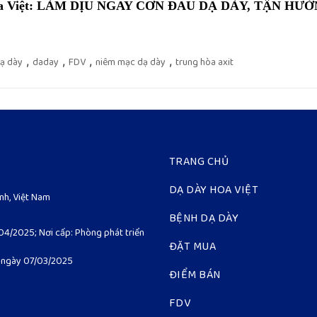
oa Việt: LÀM DỊU NGAY CƠN ĐAU DẠ DÀY, TẬN HƯ
dạ dày
,
daday
,
FDV
,
niêm mạc dạ dày
,
trung hòa axit
TRANG CHỦ
DẠ DÀY HOA VIỆT
ình, Việt Nam
BỆNH DẠ DÀY
04/2025; Nơi cấp: Phòng phát triển
ĐẶT MUA
p ngày 07/03/2025
ĐIỂM BÁN
FDV