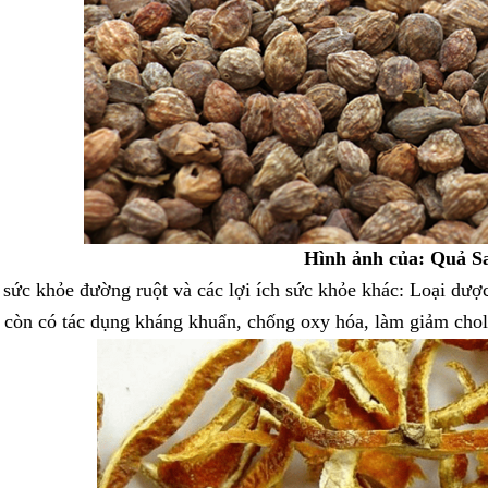
Hình ảnh của: Quả S
sức khỏe đường ruột và các lợi ích sức khỏe khác: Loại dược
 còn có tác dụng kháng khuẩn, chống oxy hóa, làm giảm chol