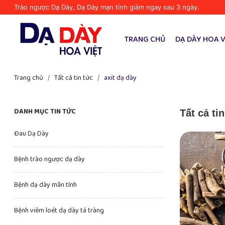
Trào ngược Dạ Dày, Dạ Dày mạn tính giảm ngay sau 3 ngày.
TRANG CHỦ
DẠ DÀY HOA V
Trang chủ
/
Tất cả tin tức
/
axit dạ dày
DANH MỤC TIN TỨC
Tất cả ti
Đau Dạ Dày
Bệnh trào ngược dạ dày
Bệnh dạ dày mãn tính
Bệnh viêm loét dạ dày tá tràng