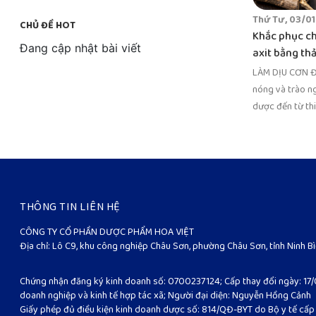
Thứ Tư, 03/0
CHỦ ĐỀ HOT
Khắc phục c
Đang cập nhật bài viết
axit bằng th
LÀM DỊU CƠN Đ
nóng và trào n
dược đến từ thi
Thật khó c...
THÔNG TIN LIÊN HỆ
CÔNG TY CỔ PHẦN DƯỢC PHẨM HOA VIỆT
Địa chỉ: Lô C9, khu công nghiệp Châu Sơn, phường Châu Sơn, tỉnh Ninh B
Chứng nhận đăng ký kinh doanh số: 0700237124; Cấp thay đổi ngày: 17/
doanh nghiệp và kinh tế hợp tác xã; Người đại diện: Nguyễn Hồng Cảnh
Giấy phép đủ điều kiện kinh doanh dược số: 814/QĐ-BYT do Bộ y tế cấ