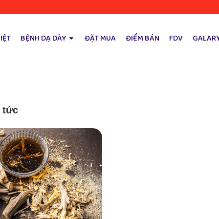
IỆT
BỆNH DẠ DÀY
ĐẶT MUA
ĐIỂM BÁN
FDV
GALAR
n tức