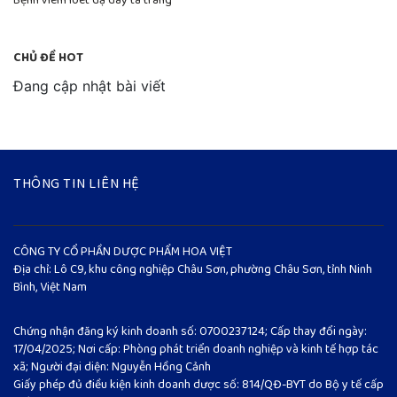
Bệnh viêm loét dạ dày tá tràng
CHỦ ĐỀ HOT
Đang cập nhật bài viết
THÔNG TIN LIÊN HỆ
CÔNG TY CỔ PHẦN DƯỢC PHẨM HOA VIỆT
Địa chỉ: Lô C9, khu công nghiệp Châu Sơn, phường Châu Sơn, tỉnh Ninh
Bình, Việt Nam
Chứng nhận đăng ký kinh doanh số: 0700237124; Cấp thay đổi ngày:
17/04/2025; Nơi cấp: Phòng phát triển doanh nghiệp và kinh tế hợp tác
xã; Người đại diện: Nguyễn Hồng Cảnh
Giấy phép đủ điều kiện kinh doanh dược số: 814/QĐ-BYT do Bộ y tế cấp